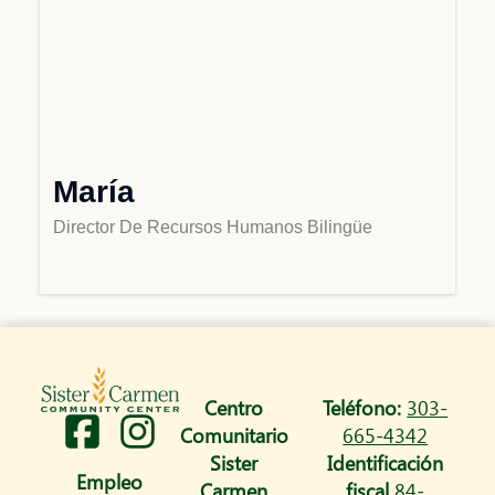
María
Director De Recursos Humanos Bilingüe
Centro
Teléfono:
303-
I
Comunitario
665-4342
n
Sister
Identificación
Empleo
Carmen
fiscal
84-