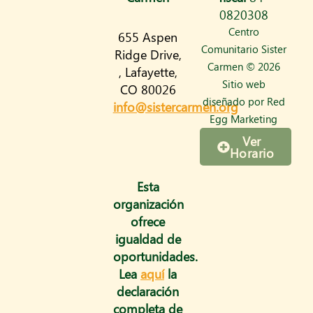
s
0820308
t
Centro
655 Aspen
a
Comunitario Sister
Ridge Drive,
Carmen © 2026
, Lafayette,
g
Sitio web
CO 80026
r
diseñado por
Red
info@sistercarmen.org
Egg Marketing
a
Ver
m
Horario
Esta
organización
ofrece
igualdad de
oportunidades.
Lea
aquí
la
declaración
completa de