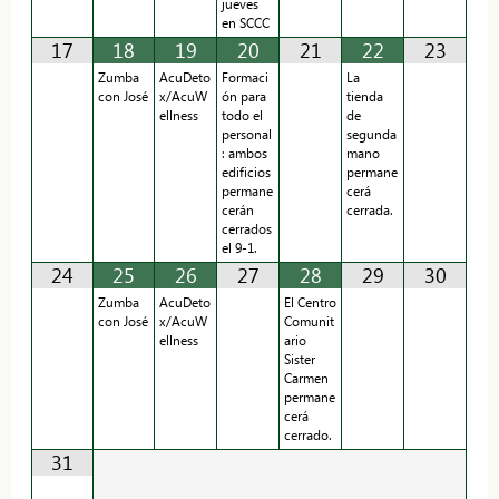
jueves
en SCCC
17
18
19
20
21
22
23
Zumba
AcuDeto
Formaci
La
con José
x/AcuW
ón para
tienda
ellness
todo el
de
personal
segunda
: ambos
mano
edificios
permane
permane
cerá
cerán
cerrada.
cerrados
el 9-1.
24
25
26
27
28
29
30
Zumba
AcuDeto
El Centro
con José
x/AcuW
Comunit
ellness
ario
Sister
Carmen
permane
cerá
cerrado.
31