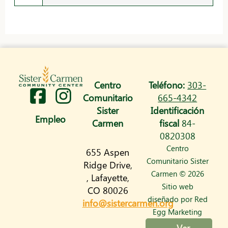
Centro
Teléfono:
303-
I
Comunitario
665-4342
n
Sister
Identificación
Empleo
Carmen
fiscal
84-
s
0820308
t
Centro
655 Aspen
a
Comunitario Sister
Ridge Drive,
Carmen © 2026
, Lafayette,
g
Sitio web
CO 80026
r
diseñado por
Red
info@sistercarmen.org
Egg Marketing
a
Ver