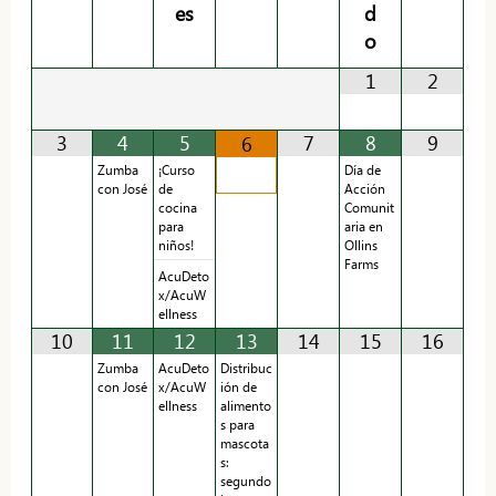
es
d
o
1
2
3
4
5
7
8
9
6
Zumba
¡Curso
Día de
con José
de
Acción
cocina
Comunit
para
aria en
niños!
Ollins
Farms
AcuDeto
x/AcuW
ellness
10
11
12
13
14
15
16
Zumba
AcuDeto
Distribuc
con José
x/AcuW
ión de
ellness
alimento
s para
mascota
s:
segundo