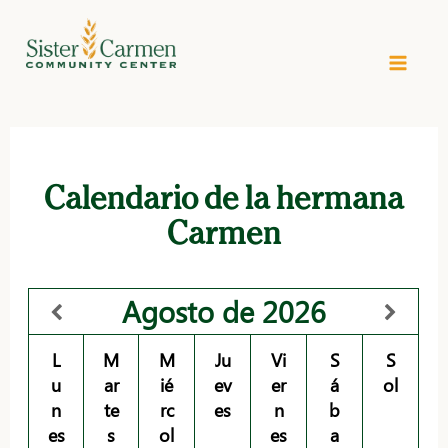
Ir
al
contenido
Calendario de la hermana
Carmen
Agosto
de 2026
L
M
M
Ju
Vi
S
S
u
ar
ié
ev
er
á
ol
n
te
rc
es
n
b
es
s
ol
es
a