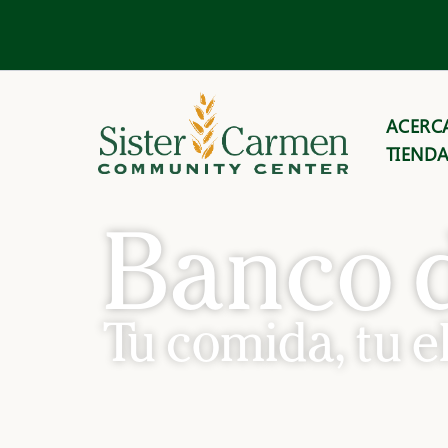
Ir
al
contenido
ACERC
TIEND
Banco 
Tu comida, tu e